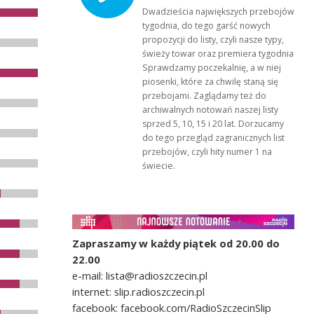
Dwadzieścia największych przebojów
tygodnia, do tego garść nowych
propozycji do listy, czyli nasze typy,
świeży towar oraz premiera tygodnia!
Sprawdzamy poczekalnię, a w niej
piosenki, które za chwilę staną się
przebojami. Zaglądamy też do
archiwalnych notowań naszej listy
sprzed 5, 10, 15 i 20 lat. Dorzucamy
do tego przegląd zagranicznych list
przebojów, czyli hity numer 1 na
świecie.
Zapraszamy w każdy piątek od 20.00 do
22.00
e-mail: lista@radioszczecin.pl
internet: slip.radioszczecin.pl
facebook: facebook.com/RadioSzczecinSlip