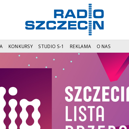
A
KONKURSY
STUDIO S-1
REKLAMA
O NAS