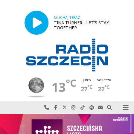
SŁUCHAJ TERAZ
TINA TURNER - LET'S STAY
TOGETHER
°C
jutro
pojutrze
13
°C
°C
27
22
Najlepiej po prostu do nas zadzwoń
Odwiedź nas na Facebook-u
Odwiedź nas na X
Odwiedź nas na Instagram-ie
Odwiedź nas na TikTok-u
Szukaj nas na Spotify
Wyślij do nas w
Szukaj