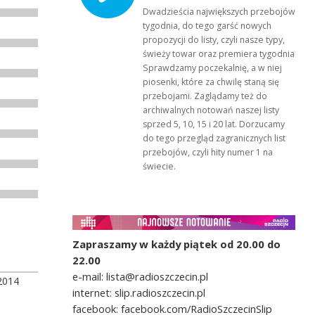
Dwadzieścia największych przebojów
tygodnia, do tego garść nowych
propozycji do listy, czyli nasze typy,
świeży towar oraz premiera tygodnia!
Sprawdzamy poczekalnię, a w niej
piosenki, które za chwilę staną się
przebojami. Zaglądamy też do
archiwalnych notowań naszej listy
sprzed 5, 10, 15 i 20 lat. Dorzucamy
do tego przegląd zagranicznych list
przebojów, czyli hity numer 1 na
świecie.
Zapraszamy w każdy piątek od 20.00 do
22.00
e-mail: lista@radioszczecin.pl
2014
internet: slip.radioszczecin.pl
facebook: facebook.com/RadioSzczecinSlip