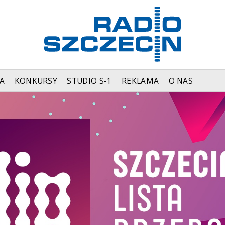
A
KONKURSY
STUDIO S-1
REKLAMA
O NAS