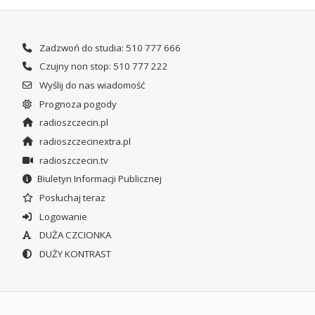
Zadzwoń do studia: 510 777 666
Czujny non stop: 510 777 222
Wyślij do nas wiadomość
Prognoza pogody
radioszczecin.pl
radioszczecinextra.pl
radioszczecin.tv
Biuletyn Informacji Publicznej
Posłuchaj teraz
Logowanie
DUŻA CZCIONKA
DUŻY KONTRAST