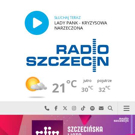
SŁUCHAJ TERAZ
LADY PANK - KRYZYSOWA
NARZECZONA
°C
jutro
pojutrze
21
°C
°C
30
32
Najlepiej po prostu do nas zadzwoń
Odwiedź nas na Facebook-u
Odwiedź nas na X
Odwiedź nas na Instagram-ie
Odwiedź nas na TikTok-u
Szukaj nas na Spotify
Wyślij do nas w
Szukaj