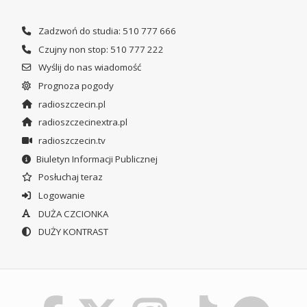
Zadzwoń do studia: 510 777 666
Czujny non stop: 510 777 222
Wyślij do nas wiadomość
Prognoza pogody
radioszczecin.pl
radioszczecinextra.pl
radioszczecin.tv
Biuletyn Informacji Publicznej
Posłuchaj teraz
Logowanie
DUŻA CZCIONKA
DUŻY KONTRAST