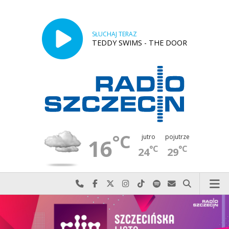
SŁUCHAJ TERAZ
TEDDY SWIMS - THE DOOR
°C
jutro
pojutrze
16
°C
°C
24
29
Najlepiej po prostu do nas zadzwoń
Odwiedź nas na Facebook-u
Odwiedź nas na X
Odwiedź nas na Instagram-ie
Odwiedź nas na TikTok-u
Szukaj nas na Spotify
Wyślij do nas w
Szukaj