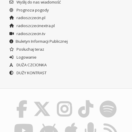
Wyślij do nas wiadomość
Prognoza pogody
radioszczecin.pl
radioszczecinextra.pl
radioszczecin.tv
Biuletyn Informacji Publicznej
Posłuchaj teraz
Logowanie
DUŻA CZCIONKA
DUŻY KONTRAST