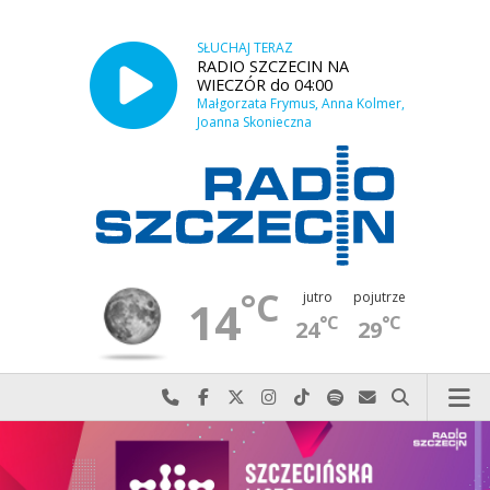
SŁUCHAJ TERAZ
RADIO SZCZECIN NA
WIECZÓR do 04:00
Małgorzata Frymus, Anna Kolmer,
Joanna Skonieczna
°C
jutro
pojutrze
14
°C
°C
24
29
Najlepiej po prostu do nas zadzwoń
Odwiedź nas na Facebook-u
Odwiedź nas na X
Odwiedź nas na Instagram-ie
Odwiedź nas na TikTok-u
Szukaj nas na Spotify
Wyślij do nas w
Szukaj