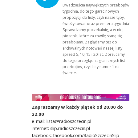
Dwadzieścia największych przebojów
tygodnia, do tego garść nowych
propozycji do listy, czyli nasze typy,
świeży towar oraz premiera tygodnia!
Sprawdzamy poczekalnię, a w niej
piosenki, które za chwilę staną się
przebojami. Zaglądamy też do
archiwalnych notowań naszej listy
sprzed 5, 10, 15 i 20 lat. Dorzucamy
do tego przegląd zagranicznych list
przebojów, czyli hity numer 1 na
świecie.
Zapraszamy w każdy piątek od 20.00 do
22.00
e-mail: lista@radioszczecin.pl
internet: slip.radioszczecin.pl
facebook: facebook.com/RadioSzczecinSlip