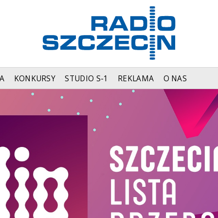
A
KONKURSY
STUDIO S-1
REKLAMA
O NAS