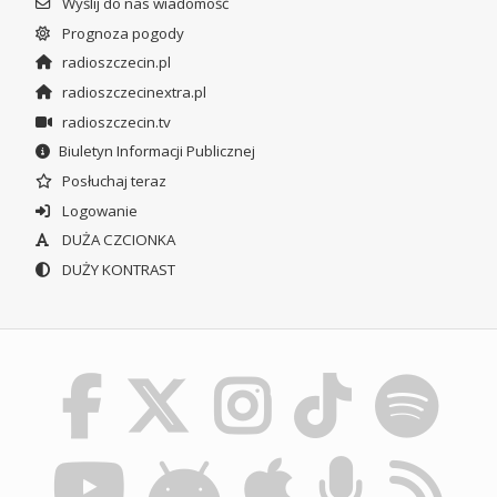
Wyślij do nas wiadomość
Prognoza pogody
radioszczecin.pl
radioszczecinextra.pl
radioszczecin.tv
Biuletyn Informacji Publicznej
Posłuchaj teraz
Logowanie
DUŻA CZCIONKA
DUŻY KONTRAST