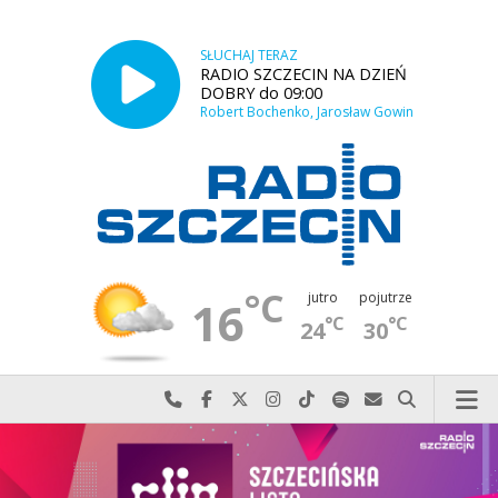
SŁUCHAJ TERAZ
RADIO SZCZECIN NA DZIEŃ
DOBRY do 09:00
Robert Bochenko, Jarosław Gowin
°C
jutro
pojutrze
16
°C
°C
24
30
Najlepiej po prostu do nas zadzwoń
Odwiedź nas na Facebook-u
Odwiedź nas na X
Odwiedź nas na Instagram-ie
Odwiedź nas na TikTok-u
Szukaj nas na Spotify
Wyślij do nas w
Szukaj