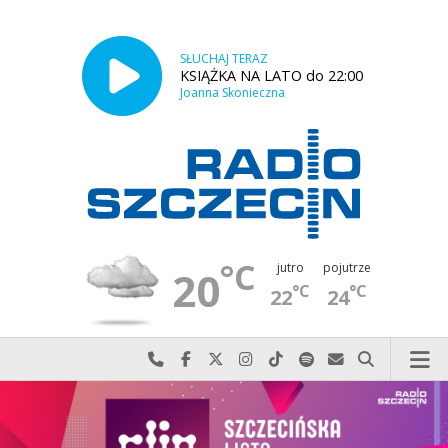
SŁUCHAJ TERAZ
KSIĄŻKA NA LATO do 22:00
Joanna Skonieczna
°C
jutro
pojutrze
20
°C
°C
22
24
Najlepiej po prostu do nas zadzwoń
Odwiedź nas na Facebook-u
Odwiedź nas na X
Odwiedź nas na Instagram-ie
Odwiedź nas na TikTok-u
Szukaj nas na Spotify
Wyślij do nas w
Szukaj