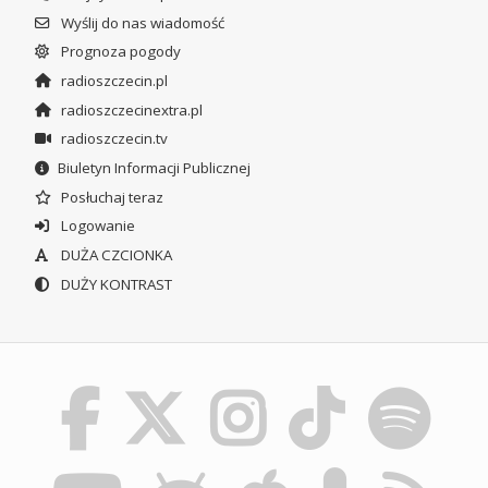
Wyślij do nas wiadomość
Prognoza pogody
radioszczecin.pl
radioszczecinextra.pl
radioszczecin.tv
Biuletyn Informacji Publicznej
Posłuchaj teraz
Logowanie
DUŻA CZCIONKA
DUŻY KONTRAST