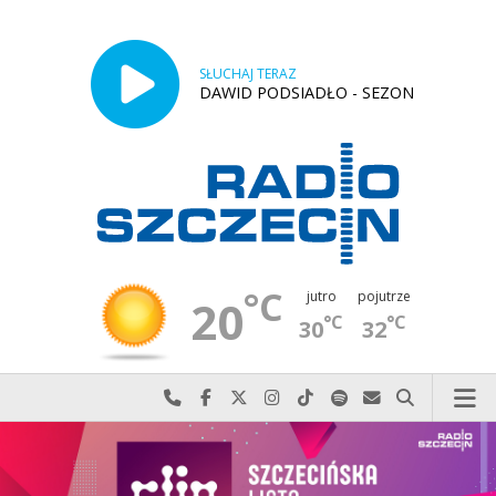
SŁUCHAJ TERAZ
DAWID PODSIADŁO - SEZON
°C
jutro
pojutrze
20
°C
°C
30
32
Najlepiej po prostu do nas zadzwoń
Odwiedź nas na Facebook-u
Odwiedź nas na X
Odwiedź nas na Instagram-ie
Odwiedź nas na TikTok-u
Szukaj nas na Spotify
Wyślij do nas w
Szukaj