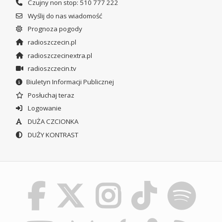
Czujny non stop: 510 777 222
Wyślij do nas wiadomość
Prognoza pogody
radioszczecin.pl
radioszczecinextra.pl
radioszczecin.tv
Biuletyn Informacji Publicznej
Posłuchaj teraz
Logowanie
DUŻA CZCIONKA
DUŻY KONTRAST