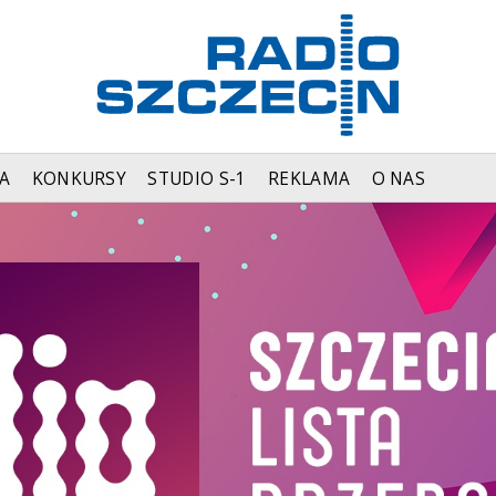
A
KONKURSY
STUDIO S-1
REKLAMA
O NAS