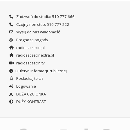
Zadzwoń do studia: 510 777 666
Czujny non stop: 510 777 222
Wyślij do nas wiadomość
Prognoza pogody
radioszczecin.pl
radioszczecinextra.pl
radioszczecin.tv
Biuletyn Informacji Publicznej
Posłuchaj teraz
Logowanie
DUŻA CZCIONKA
DUŻY KONTRAST