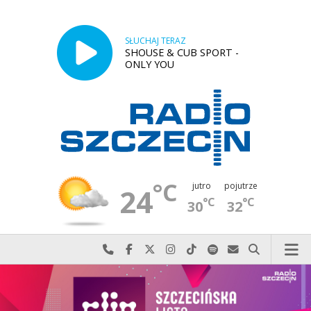
SŁUCHAJ TERAZ
SHOUSE & CUB SPORT -
ONLY YOU
°C
jutro
pojutrze
24
°C
°C
30
32
Najlepiej po prostu do nas zadzwoń
Odwiedź nas na Facebook-u
Odwiedź nas na X
Odwiedź nas na Instagram-ie
Odwiedź nas na TikTok-u
Szukaj nas na Spotify
Wyślij do nas w
Szukaj