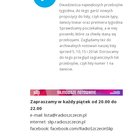
Dwadzieścia największych przebojów
tygodnia, do tego garść nowych
propozycji do listy, czyli nasze typy,
świeży towar oraz premiera tygodnia!
Sprawdzamy poczekalnię, a w niej
piosenki, które za chwilę staną się
przebojami. Zaglądamy też do
archiwalnych notowań naszej listy
sprzed 5, 10, 15 i 20 lat. Dorzucamy
do tego przegląd zagranicznych list
przebojów, czyli hity numer 1 na
świecie.
Zapraszamy w każdy piątek od 20.00 do
22.00
e-mail: lista@radioszczecin.pl
internet: slip.radioszczecin.pl
facebook: facebook.com/RadioSzczecinSlip