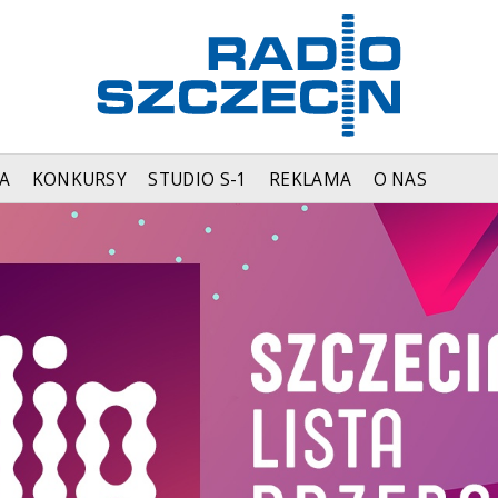
A
KONKURSY
STUDIO S-1
REKLAMA
O NAS