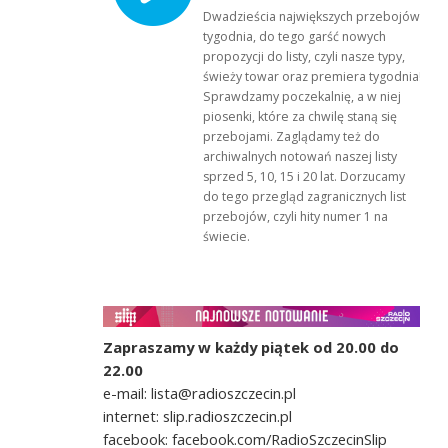
Dwadzieścia największych przebojów
tygodnia, do tego garść nowych
propozycji do listy, czyli nasze typy,
świeży towar oraz premiera tygodnia!
Sprawdzamy poczekalnię, a w niej
piosenki, które za chwilę staną się
przebojami. Zaglądamy też do
archiwalnych notowań naszej listy
sprzed 5, 10, 15 i 20 lat. Dorzucamy
do tego przegląd zagranicznych list
przebojów, czyli hity numer 1 na
świecie.
Zapraszamy w każdy piątek od 20.00 do
22.00
e-mail: lista@radioszczecin.pl
internet: slip.radioszczecin.pl
facebook: facebook.com/RadioSzczecinSlip