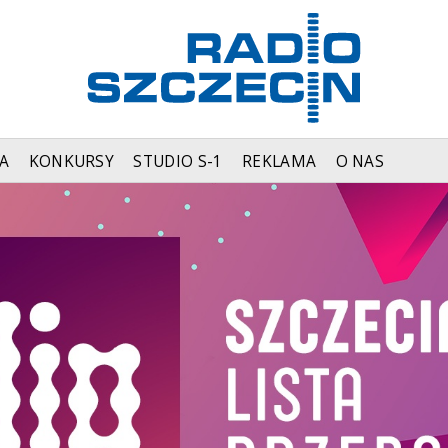
A
KONKURSY
STUDIO S-1
REKLAMA
O NAS