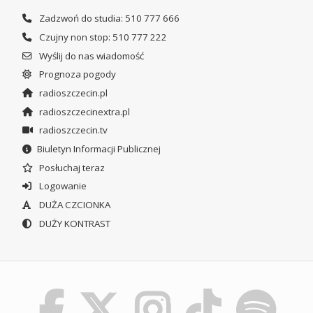
Zadzwoń do studia: 510 777 666
Czujny non stop: 510 777 222
Wyślij do nas wiadomość
Prognoza pogody
radioszczecin.pl
radioszczecinextra.pl
radioszczecin.tv
Biuletyn Informacji Publicznej
Posłuchaj teraz
Logowanie
DUŻA CZCIONKA
DUŻY KONTRAST