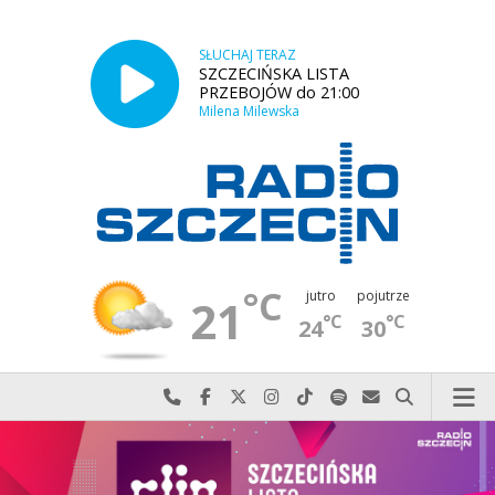
SŁUCHAJ TERAZ
SZCZECIŃSKA LISTA
PRZEBOJÓW do 21:00
Milena Milewska
°C
jutro
pojutrze
21
°C
°C
24
30
Najlepiej po prostu do nas zadzwoń
Odwiedź nas na Facebook-u
Odwiedź nas na X
Odwiedź nas na Instagram-ie
Odwiedź nas na TikTok-u
Szukaj nas na Spotify
Wyślij do nas w
Szukaj