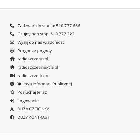
Zadzwoń do studia: 510 777 666
Czujny non stop: 510 777 222
Wyślij do nas wiadomość
Prognoza pogody
radioszczecin.pl
radioszczecinextra.pl
radioszczecin.tv
Biuletyn Informacji Publicznej
Posłuchaj teraz
Logowanie
DUŻA CZCIONKA
DUŻY KONTRAST