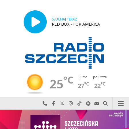
SŁUCHAJ TERAZ
RED BOX - FOR AMERICA
°C
jutro
pojutrze
25
°C
°C
27
22
Najlepiej po prostu do nas zadzwoń
Odwiedź nas na Facebook-u
Odwiedź nas na X
Odwiedź nas na Instagram-ie
Odwiedź nas na TikTok-u
Szukaj nas na Spotify
Wyślij do nas w
Szukaj