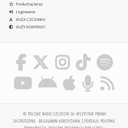
Posłuchaj teraz
Logowanie
DUŻA CZCIONKA
DUŻY KONTRAST
© POLSKIE RADIO SZCZECIN SA. WSZYSTKIE PRAWA
ZASTRZEŻONE.
REGULAMIN KORZYSTANIA Z PORTALU
POLITYKA
PRYWATNOŚCI
BIULETYN INFORMACJI PUBLICZNEJ