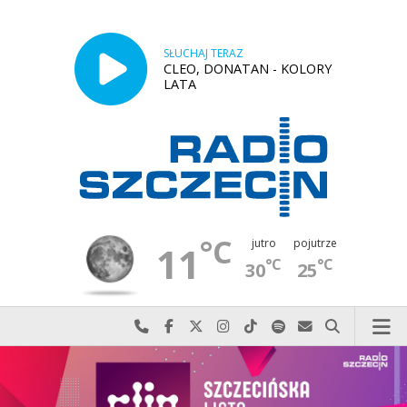
SŁUCHAJ TERAZ
CLEO, DONATAN - KOLORY
LATA
°C
jutro
pojutrze
11
°C
°C
30
25
Najlepiej po prostu do nas zadzwoń
Odwiedź nas na Facebook-u
Odwiedź nas na X
Odwiedź nas na Instagram-ie
Odwiedź nas na TikTok-u
Szukaj nas na Spotify
Wyślij do nas w
Szukaj