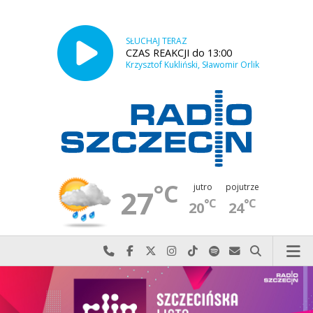
SŁUCHAJ TERAZ
CZAS REAKCJI do 13:00
Krzysztof Kukliński, Sławomir Orlik
°C
jutro
pojutrze
27
°C
°C
20
24
Najlepiej po prostu do nas zadzwoń
Odwiedź nas na Facebook-u
Odwiedź nas na X
Odwiedź nas na Instagram-ie
Odwiedź nas na TikTok-u
Szukaj nas na Spotify
Wyślij do nas w
Szukaj