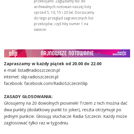
przebojami. Zaglądamy też do
archiwalnych notowań naszej listy
sprzed 5, 10, 15 i 20 lat. Dorzucamy
do tego przegląd zagranicznych list
przebojów, czyli hity numer 1 na
świecie.
Zapraszamy w każdy piątek od 20.00 do 22.00
e-mail: lista@radioszczecin.pl
internet: slip.radioszczecin.pl
facebook: facebook.com/RadioSzczecinSlip
ZASADY GŁOSOWANIA:
Głosujemy na 20 dowolnych piosenek! Trzem z nich można dać
dwa punkty (dodatkowy punkt to joker), reszta otrzymuje po
jednym punkcie. Głosują słuchacze Radia Szczecin. Każdy może
zagłosować tylko raz w tygodniu.