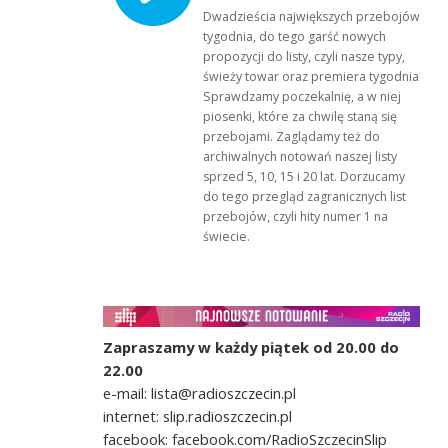
Dwadzieścia największych przebojów
tygodnia, do tego garść nowych
propozycji do listy, czyli nasze typy,
świeży towar oraz premiera tygodnia!
Sprawdzamy poczekalnię, a w niej
piosenki, które za chwilę staną się
przebojami. Zaglądamy też do
archiwalnych notowań naszej listy
sprzed 5, 10, 15 i 20 lat. Dorzucamy
do tego przegląd zagranicznych list
przebojów, czyli hity numer 1 na
świecie.
Zapraszamy w każdy piątek od 20.00 do
22.00
e-mail: lista@radioszczecin.pl
internet: slip.radioszczecin.pl
facebook: facebook.com/RadioSzczecinSlip