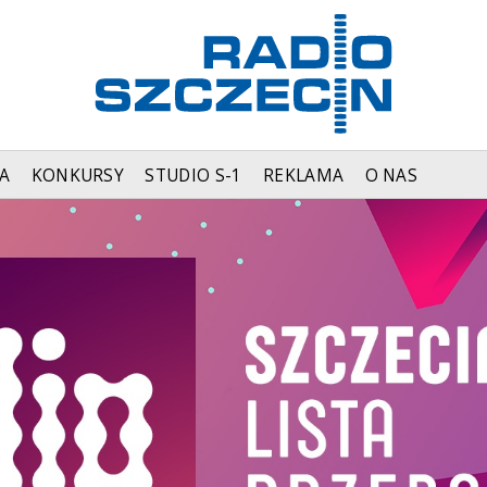
A
KONKURSY
STUDIO S-1
REKLAMA
O NAS