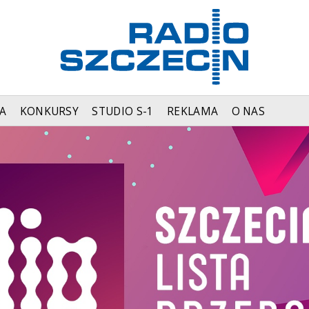
A
KONKURSY
STUDIO S-1
REKLAMA
O NAS