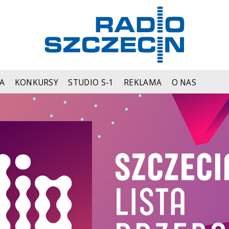
A
KONKURSY
STUDIO S-1
REKLAMA
O NAS