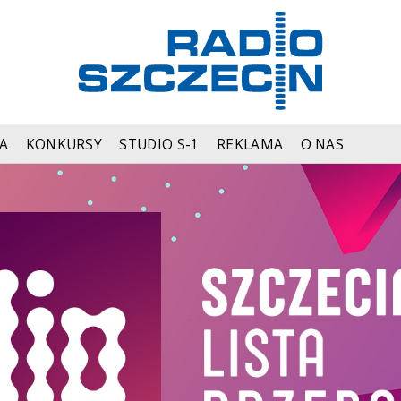
A
KONKURSY
STUDIO S-1
REKLAMA
O NAS