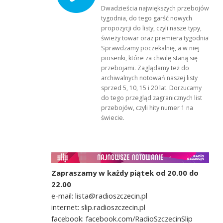
Dwadzieścia największych przebojów
tygodnia, do tego garść nowych
propozycji do listy, czyli nasze typy,
świeży towar oraz premiera tygodnia!
Sprawdzamy poczekalnię, a w niej
piosenki, które za chwilę staną się
przebojami. Zaglądamy też do
archiwalnych notowań naszej listy
sprzed 5, 10, 15 i 20 lat. Dorzucamy
do tego przegląd zagranicznych list
przebojów, czyli hity numer 1 na
świecie.
Zapraszamy w każdy piątek od 20.00 do
22.00
e-mail: lista@radioszczecin.pl
internet: slip.radioszczecin.pl
facebook: facebook.com/RadioSzczecinSlip