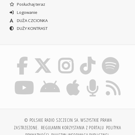
Posłuchaj teraz
Logowanie
DUŻA CZCIONKA
DUŻY KONTRAST
© POLSKIE RADIO SZCZECIN SA. WSZYSTKIE PRAWA
ZASTRZEŻONE.
REGULAMIN KORZYSTANIA Z PORTALU
POLITYKA
PRYWATNOŚCI
BIULETYN INFORMACJI PUBLICZNEJ