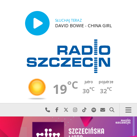
SŁUCHAJ TERAZ
DAVID BOWIE - CHINA GIRL
°C
jutro
pojutrze
19
°C
°C
30
32
Najlepiej po prostu do nas zadzwoń
Odwiedź nas na Facebook-u
Odwiedź nas na X
Odwiedź nas na Instagram-ie
Odwiedź nas na TikTok-u
Szukaj nas na Spotify
Wyślij do nas w
Szukaj