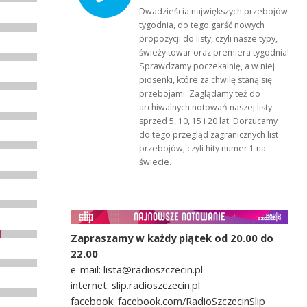
Dwadzieścia największych przebojów
tygodnia, do tego garść nowych
propozycji do listy, czyli nasze typy,
świeży towar oraz premiera tygodnia!
Sprawdzamy poczekalnię, a w niej
piosenki, które za chwilę staną się
przebojami. Zaglądamy też do
archiwalnych notowań naszej listy
sprzed 5, 10, 15 i 20 lat. Dorzucamy
do tego przegląd zagranicznych list
przebojów, czyli hity numer 1 na
świecie.
Zapraszamy w każdy piątek od 20.00 do
22.00
e-mail: lista@radioszczecin.pl
internet: slip.radioszczecin.pl
facebook: facebook.com/RadioSzczecinSlip