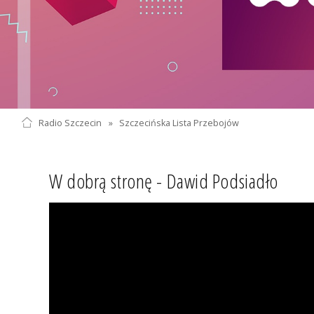
Radio Szczecin
»
Szczecińska Lista Przebojów
W dobrą stronę - Dawid Podsiadło