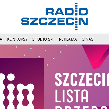
A
KONKURSY
STUDIO S-1
REKLAMA
O NAS