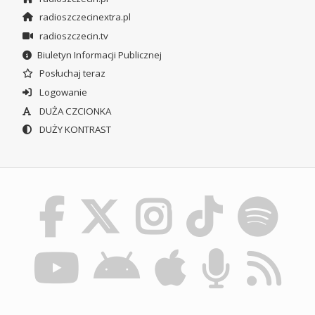
radioszczecinextra.pl
radioszczecin.tv
Biuletyn Informacji Publicznej
Posłuchaj teraz
Logowanie
DUŻA CZCIONKA
DUŻY KONTRAST