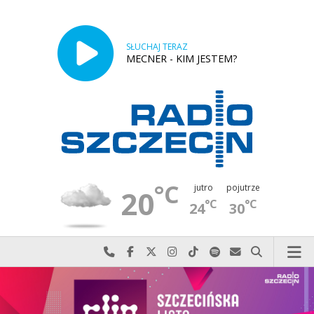
SŁUCHAJ TERAZ
MECNER - KIM JESTEM?
°C
jutro
pojutrze
20
°C
°C
24
30
Najlepiej po prostu do nas zadzwoń
Odwiedź nas na Facebook-u
Odwiedź nas na X
Odwiedź nas na Instagram-ie
Odwiedź nas na TikTok-u
Szukaj nas na Spotify
Wyślij do nas w
Szukaj