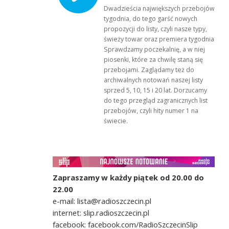
Dwadzieścia największych przebojów
tygodnia, do tego garść nowych
propozycji do listy, czyli nasze typy,
świeży towar oraz premiera tygodnia!
Sprawdzamy poczekalnię, a w niej
piosenki, które za chwilę staną się
przebojami. Zaglądamy też do
archiwalnych notowań naszej listy
sprzed 5, 10, 15 i 20 lat. Dorzucamy
do tego przegląd zagranicznych list
przebojów, czyli hity numer 1 na
świecie.
Zapraszamy w każdy piątek od 20.00 do
22.00
e-mail: lista@radioszczecin.pl
internet: slip.radioszczecin.pl
facebook: facebook.com/RadioSzczecinSlip