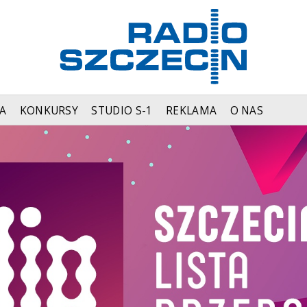
A
KONKURSY
STUDIO S-1
REKLAMA
O NAS