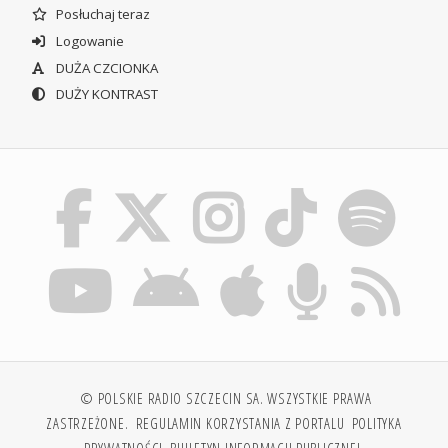
Posłuchaj teraz
Logowanie
DUŻA CZCIONKA
DUŻY KONTRAST
© POLSKIE RADIO SZCZECIN SA. WSZYSTKIE PRAWA
ZASTRZEŻONE.
REGULAMIN KORZYSTANIA Z PORTALU
POLITYKA
PRYWATNOŚCI
BIULETYN INFORMACJI PUBLICZNEJ