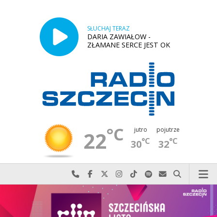
SŁUCHAJ TERAZ
DARIA ZAWIAŁOW -
ZŁAMANE SERCE JEST OK
°C
jutro
pojutrze
22
°C
°C
30
32
Najlepiej po prostu do nas zadzwoń
Odwiedź nas na Facebook-u
Odwiedź nas na X
Odwiedź nas na Instagram-ie
Odwiedź nas na TikTok-u
Szukaj nas na Spotify
Wyślij do nas w
Szukaj