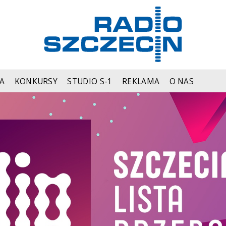
A
KONKURSY
STUDIO S-1
REKLAMA
O NAS