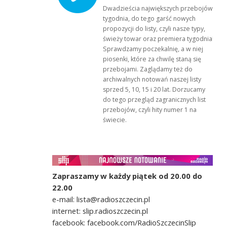
Dwadzieścia największych przebojów
tygodnia, do tego garść nowych
propozycji do listy, czyli nasze typy,
świeży towar oraz premiera tygodnia!
Sprawdzamy poczekalnię, a w niej
piosenki, które za chwilę staną się
przebojami. Zaglądamy też do
archiwalnych notowań naszej listy
sprzed 5, 10, 15 i 20 lat. Dorzucamy
do tego przegląd zagranicznych list
przebojów, czyli hity numer 1 na
świecie.
Zapraszamy w każdy piątek od 20.00 do
22.00
e-mail: lista@radioszczecin.pl
internet: slip.radioszczecin.pl
facebook: facebook.com/RadioSzczecinSlip