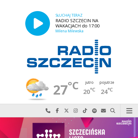
SŁUCHAJ TERAZ
RADIO SZCZECIN NA
WAKACJACH do 17:00
Milena Milewska
°C
jutro
pojutrze
27
°C
°C
20
24
Najlepiej po prostu do nas zadzwoń
Odwiedź nas na Facebook-u
Odwiedź nas na X
Odwiedź nas na Instagram-ie
Odwiedź nas na TikTok-u
Szukaj nas na Spotify
Wyślij do nas w
Szukaj