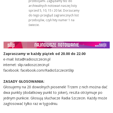
przebojami. Zaglądamy też do
archiwalnych notowań naszej listy
sprzed 5, 10, 15 i 20 lat. Dorzucamy
do tego przegląd zagranicznych list
przebojów, czyli hity numer 1 na
świecie.
Zapraszamy w każdy piątek od 20.00 do 22.00
e-mail: lista@radioszczecin.pl
internet: slip.radioszczecin.pl
facebook: facebook.com/RadioSzczecinSlip
ZASADY GŁOSOWANIA:
Głosujemy na 20 dowolnych piosenek! Trzem z nich można dać
dwa punkty (dodatkowy punkt to joker), reszta otrzymuje po
jednym punkcie. Głosują słuchacze Radia Szczecin. Każdy może
zagłosować tylko raz w tygodniu.