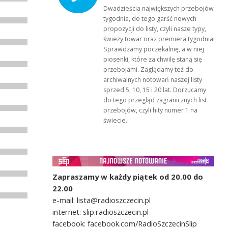
Dwadzieścia największych przebojów
tygodnia, do tego garść nowych
propozycji do listy, czyli nasze typy,
świeży towar oraz premiera tygodnia!
Sprawdzamy poczekalnię, a w niej
piosenki, które za chwilę staną się
przebojami. Zaglądamy też do
archiwalnych notowań naszej listy
sprzed 5, 10, 15 i 20 lat. Dorzucamy
do tego przegląd zagranicznych list
przebojów, czyli hity numer 1 na
świecie.
Zapraszamy w każdy piątek od 20.00 do
22.00
e-mail: lista@radioszczecin.pl
internet: slip.radioszczecin.pl
facebook: facebook.com/RadioSzczecinSlip