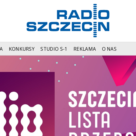
A
KONKURSY
STUDIO S-1
REKLAMA
O NAS