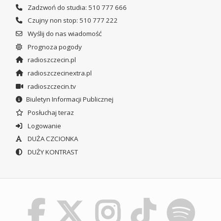
Zadzwoń do studia: 510 777 666
Czujny non stop: 510 777 222
Wyślij do nas wiadomość
Prognoza pogody
radioszczecin.pl
radioszczecinextra.pl
radioszczecin.tv
Biuletyn Informacji Publicznej
Posłuchaj teraz
Logowanie
DUŻA CZCIONKA
DUŻY KONTRAST