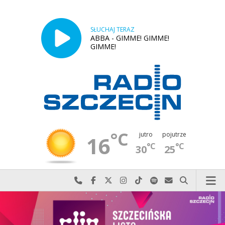
SŁUCHAJ TERAZ
ABBA - GIMME! GIMME!
GIMME!
°C
jutro
pojutrze
16
°C
°C
30
25
Najlepiej po prostu do nas zadzwoń
Odwiedź nas na Facebook-u
Odwiedź nas na X
Odwiedź nas na Instagram-ie
Odwiedź nas na TikTok-u
Szukaj nas na Spotify
Wyślij do nas w
Szukaj