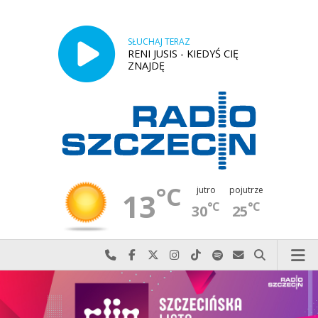
SŁUCHAJ TERAZ
RENI JUSIS - KIEDYŚ CIĘ
ZNAJDĘ
°C
jutro
pojutrze
13
°C
°C
30
25
Najlepiej po prostu do nas zadzwoń
Odwiedź nas na Facebook-u
Odwiedź nas na X
Odwiedź nas na Instagram-ie
Odwiedź nas na TikTok-u
Szukaj nas na Spotify
Wyślij do nas w
Szukaj