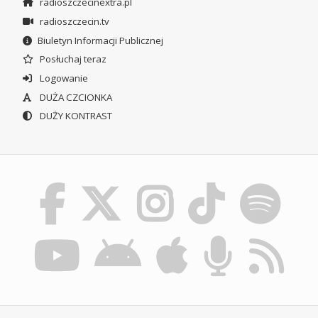
radioszczecinextra.pl
radioszczecin.tv
Biuletyn Informacji Publicznej
Posłuchaj teraz
Logowanie
DUŻA CZCIONKA
DUŻY KONTRAST