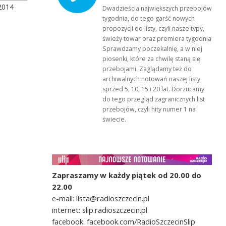
2014
Dwadzieścia największych przebojów
tygodnia, do tego garść nowych
propozycji do listy, czyli nasze typy,
świeży towar oraz premiera tygodnia!
Sprawdzamy poczekalnię, a w niej
piosenki, które za chwilę staną się
przebojami. Zaglądamy też do
archiwalnych notowań naszej listy
sprzed 5, 10, 15 i 20 lat. Dorzucamy
do tego przegląd zagranicznych list
przebojów, czyli hity numer 1 na
świecie.
Zapraszamy w każdy piątek od 20.00 do
22.00
e-mail: lista@radioszczecin.pl
internet: slip.radioszczecin.pl
facebook: facebook.com/RadioSzczecinSlip