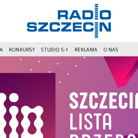
A
KONKURSY
STUDIO S-1
REKLAMA
O NAS