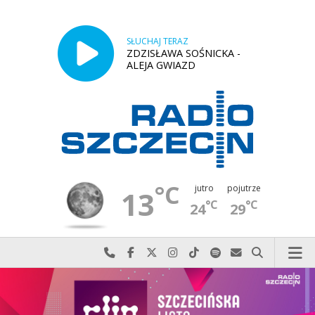
SŁUCHAJ TERAZ
ZDZISŁAWA SOŚNICKA -
ALEJA GWIAZD
°C
jutro
pojutrze
13
°C
°C
24
29
Najlepiej po prostu do nas zadzwoń
Odwiedź nas na Facebook-u
Odwiedź nas na X
Odwiedź nas na Instagram-ie
Odwiedź nas na TikTok-u
Szukaj nas na Spotify
Wyślij do nas w
Szukaj