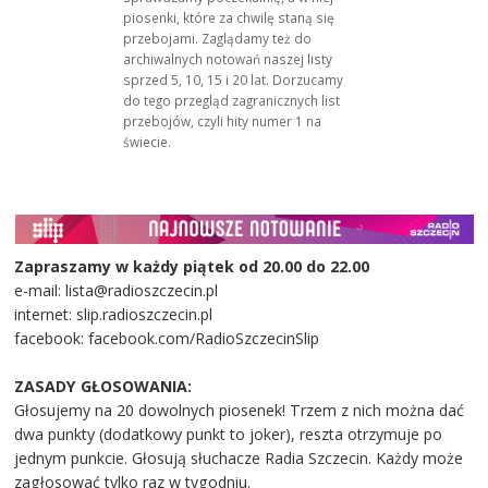
piosenki, które za chwilę staną się
przebojami. Zaglądamy też do
archiwalnych notowań naszej listy
sprzed 5, 10, 15 i 20 lat. Dorzucamy
do tego przegląd zagranicznych list
przebojów, czyli hity numer 1 na
świecie.
Zapraszamy w każdy piątek od 20.00 do 22.00
e-mail: lista@radioszczecin.pl
internet: slip.radioszczecin.pl
facebook: facebook.com/RadioSzczecinSlip
ZASADY GŁOSOWANIA:
Głosujemy na 20 dowolnych piosenek! Trzem z nich można dać
dwa punkty (dodatkowy punkt to joker), reszta otrzymuje po
jednym punkcie. Głosują słuchacze Radia Szczecin. Każdy może
zagłosować tylko raz w tygodniu.