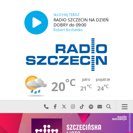
SŁUCHAJ TERAZ
RADIO SZCZECIN NA DZIEŃ
DOBRY do 09:00
Robert Bochenko
°C
jutro
pojutrze
20
°C
°C
21
24
Najlepiej po prostu do nas zadzwoń
Odwiedź nas na Facebook-u
Odwiedź nas na X
Odwiedź nas na Instagram-ie
Odwiedź nas na TikTok-u
Szukaj nas na Spotify
Wyślij do nas w
Szukaj