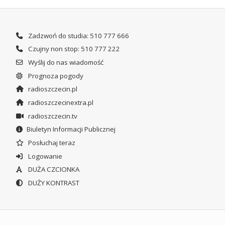
Zadzwoń do studia: 510 777 666
Czujny non stop: 510 777 222
Wyślij do nas wiadomość
Prognoza pogody
radioszczecin.pl
radioszczecinextra.pl
radioszczecin.tv
Biuletyn Informacji Publicznej
Posłuchaj teraz
Logowanie
DUŻA CZCIONKA
DUŻY KONTRAST