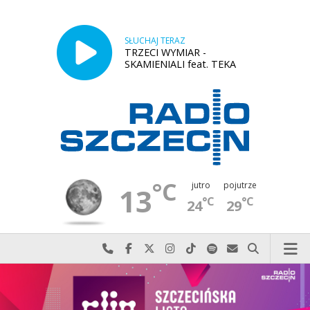
SŁUCHAJ TERAZ
TRZECI WYMIAR -
SKAMIENIALI feat. TEKA
°C
jutro
pojutrze
13
°C
°C
24
29
Najlepiej po prostu do nas zadzwoń
Odwiedź nas na Facebook-u
Odwiedź nas na X
Odwiedź nas na Instagram-ie
Odwiedź nas na TikTok-u
Szukaj nas na Spotify
Wyślij do nas w
Szukaj