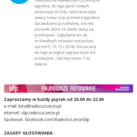
Dwadzieścia największych przebojów
tygodnia, do tego garść nowych
propozycji do listy, czyli nasze typy,
świeży towar oraz premiera tygodnia!
Sprawdzamy poczekalnię, a w niej
piosenki, które za chwilę staną się
przebojami. Zaglądamy też do
archiwalnych notowań naszej listy
sprzed 5, 10, 15 i 20 lat. Dorzucamy
do tego przegląd zagranicznych list
przebojów, czyli hity numer 1 na
świecie.
Zapraszamy w każdy piątek od 20.00 do 22.00
e-mail: lista@radioszczecin.pl
internet: slip.radioszczecin.pl
facebook: facebook.com/RadioSzczecinSlip
ZASADY GŁOSOWANIA: