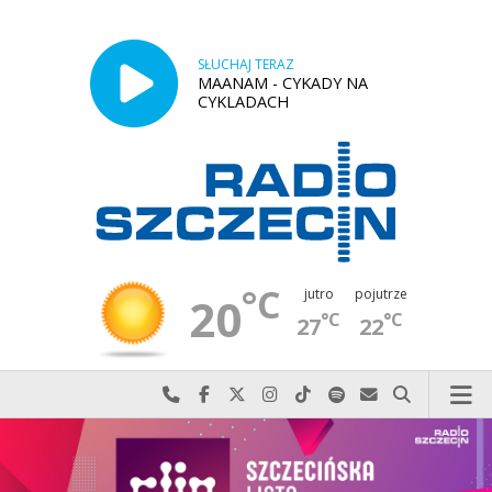
SŁUCHAJ TERAZ
MAANAM - CYKADY NA
CYKLADACH
°C
jutro
pojutrze
20
°C
°C
27
22
Najlepiej po prostu do nas zadzwoń
Odwiedź nas na Facebook-u
Odwiedź nas na X
Odwiedź nas na Instagram-ie
Odwiedź nas na TikTok-u
Szukaj nas na Spotify
Wyślij do nas w
Szukaj