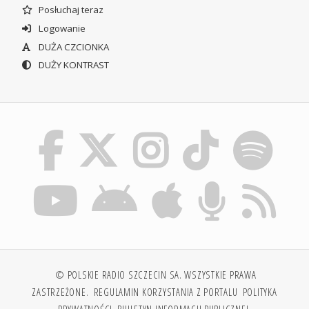
Posłuchaj teraz
Logowanie
DUŻA CZCIONKA
DUŻY KONTRAST
© POLSKIE RADIO SZCZECIN SA. WSZYSTKIE PRAWA
ZASTRZEŻONE.
REGULAMIN KORZYSTANIA Z PORTALU
POLITYKA
PRYWATNOŚCI
BIULETYN INFORMACJI PUBLICZNEJ