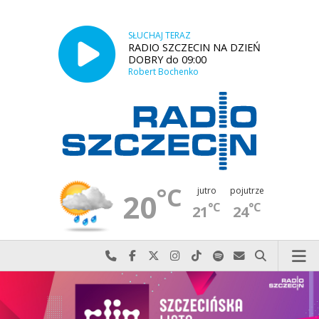
SŁUCHAJ TERAZ
RADIO SZCZECIN NA DZIEŃ
DOBRY do 09:00
Robert Bochenko
°C
jutro
pojutrze
20
°C
°C
21
24
Najlepiej po prostu do nas zadzwoń
Odwiedź nas na Facebook-u
Odwiedź nas na X
Odwiedź nas na Instagram-ie
Odwiedź nas na TikTok-u
Szukaj nas na Spotify
Wyślij do nas w
Szukaj