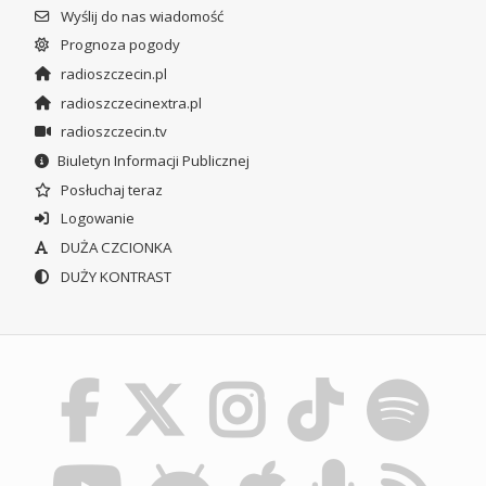
Wyślij do nas wiadomość
Prognoza pogody
radioszczecin.pl
radioszczecinextra.pl
radioszczecin.tv
Biuletyn Informacji Publicznej
Posłuchaj teraz
Logowanie
DUŻA CZCIONKA
DUŻY KONTRAST