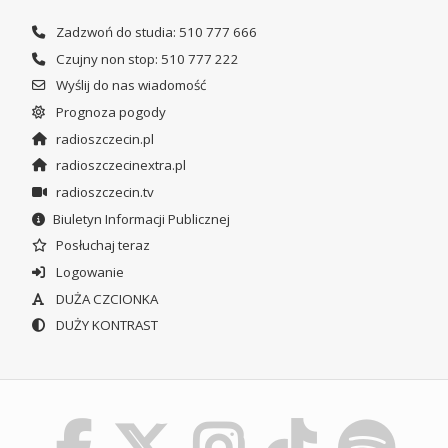
Zadzwoń do studia: 510 777 666
Czujny non stop: 510 777 222
Wyślij do nas wiadomość
Prognoza pogody
radioszczecin.pl
radioszczecinextra.pl
radioszczecin.tv
Biuletyn Informacji Publicznej
Posłuchaj teraz
Logowanie
DUŻA CZCIONKA
DUŻY KONTRAST