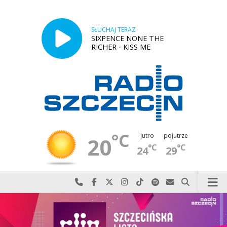
SŁUCHAJ TERAZ
SIXPENCE NONE THE
RICHER - KISS ME
°C
jutro
pojutrze
20
°C
°C
24
29
Najlepiej po prostu do nas zadzwoń
Odwiedź nas na Facebook-u
Odwiedź nas na X
Odwiedź nas na Instagram-ie
Odwiedź nas na TikTok-u
Szukaj nas na Spotify
Wyślij do nas w
Szukaj