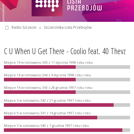
Radio Szczecin
»
Szczecińska Lista Przebojów
C U When U Get There - Coolio feat. 40 Thevz
Miejsce 14 w notowaniu 345 z 11 stycznia 1998 roku roku
Miejsce 14 w notowaniu 344 z 4 stycznia 1998 roku roku
Miejsce 14 w notowaniu 343 z 28 grudnia 1997 roku roku
Miejsce 5 w notowaniu 342 z 21 grudnia 1997 roku roku
Miejsce 9 w notowaniu 341 z 14 grudnia 1997 roku roku
Miejsce 3 w notowaniu 340 z 7 grudnia 1997 roku roku