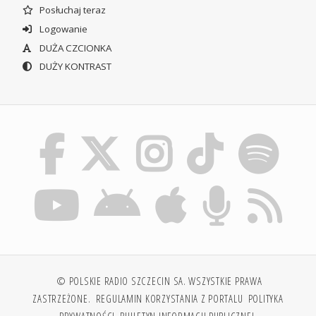
Posłuchaj teraz
Logowanie
DUŻA CZCIONKA
DUŻY KONTRAST
© POLSKIE RADIO SZCZECIN SA. WSZYSTKIE PRAWA
ZASTRZEŻONE.
REGULAMIN KORZYSTANIA Z PORTALU
POLITYKA
PRYWATNOŚCI
BIULETYN INFORMACJI PUBLICZNEJ