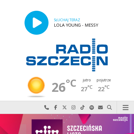
SŁUCHAJ TERAZ
LOLA YOUNG - MESSY
°C
jutro
pojutrze
26
°C
°C
27
22
Najlepiej po prostu do nas zadzwoń
Odwiedź nas na Facebook-u
Odwiedź nas na X
Odwiedź nas na Instagram-ie
Odwiedź nas na TikTok-u
Szukaj nas na Spotify
Wyślij do nas w
Szukaj