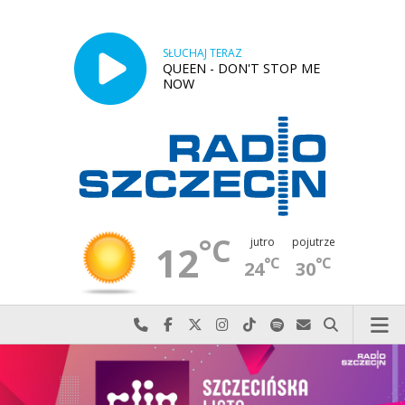
SŁUCHAJ TERAZ
QUEEN - DON'T STOP ME
NOW
°C
jutro
pojutrze
12
°C
°C
24
30
Najlepiej po prostu do nas zadzwoń
Odwiedź nas na Facebook-u
Odwiedź nas na X
Odwiedź nas na Instagram-ie
Odwiedź nas na TikTok-u
Szukaj nas na Spotify
Wyślij do nas w
Szukaj