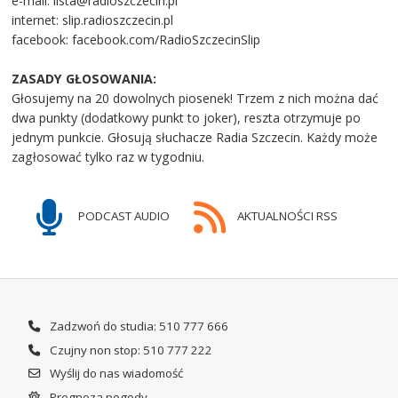
e-mail: lista@radioszczecin.pl
internet: slip.radioszczecin.pl
facebook: facebook.com/RadioSzczecinSlip
ZASADY GŁOSOWANIA:
Głosujemy na 20 dowolnych piosenek! Trzem z nich można dać
dwa punkty (dodatkowy punkt to joker), reszta otrzymuje po
jednym punkcie. Głosują słuchacze Radia Szczecin. Każdy może
zagłosować tylko raz w tygodniu.
PODCAST AUDIO
AKTUALNOŚCI RSS
Zadzwoń do studia: 510 777 666
Czujny non stop: 510 777 222
Wyślij do nas wiadomość
Prognoza pogody