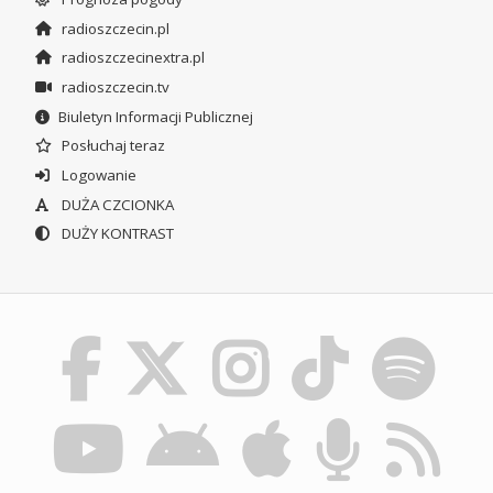
radioszczecin.pl
radioszczecinextra.pl
radioszczecin.tv
Biuletyn Informacji Publicznej
Posłuchaj teraz
Logowanie
DUŻA CZCIONKA
DUŻY KONTRAST