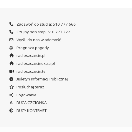
Zadzwoń do studia: 510 777 666
Czujny non stop: 510 777 222
Wyślij do nas wiadomość
Prognoza pogody
radioszczecin.pl
radioszczecinextra.pl
radioszczecin.tv
Biuletyn Informacji Publicznej
Posłuchaj teraz
Logowanie
DUŻA CZCIONKA
DUŻY KONTRAST