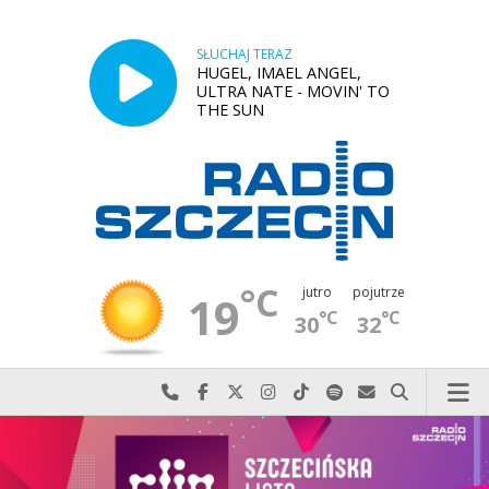
SŁUCHAJ TERAZ
HUGEL, IMAEL ANGEL,
ULTRA NATE - MOVIN' TO
THE SUN
°C
jutro
pojutrze
19
°C
°C
30
32
Najlepiej po prostu do nas zadzwoń
Odwiedź nas na Facebook-u
Odwiedź nas na X
Odwiedź nas na Instagram-ie
Odwiedź nas na TikTok-u
Szukaj nas na Spotify
Wyślij do nas w
Szukaj