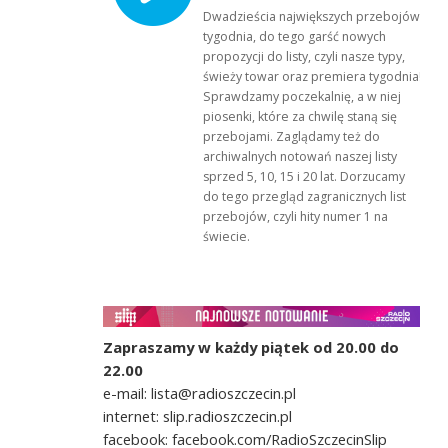
Dwadzieścia największych przebojów
tygodnia, do tego garść nowych
propozycji do listy, czyli nasze typy,
świeży towar oraz premiera tygodnia!
Sprawdzamy poczekalnię, a w niej
piosenki, które za chwilę staną się
przebojami. Zaglądamy też do
archiwalnych notowań naszej listy
sprzed 5, 10, 15 i 20 lat. Dorzucamy
do tego przegląd zagranicznych list
przebojów, czyli hity numer 1 na
świecie.
Zapraszamy w każdy piątek od 20.00 do
22.00
e-mail: lista@radioszczecin.pl
internet: slip.radioszczecin.pl
facebook: facebook.com/RadioSzczecinSlip