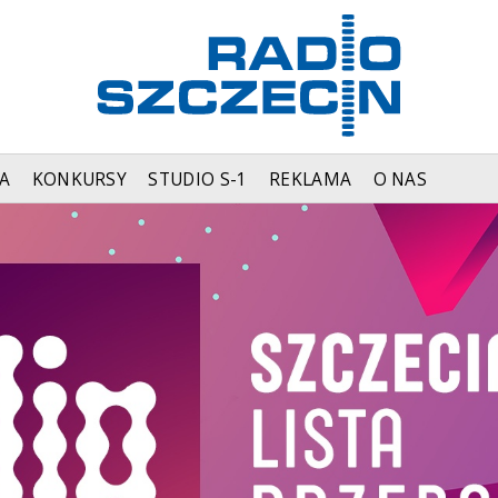
A
KONKURSY
STUDIO S-1
REKLAMA
O NAS