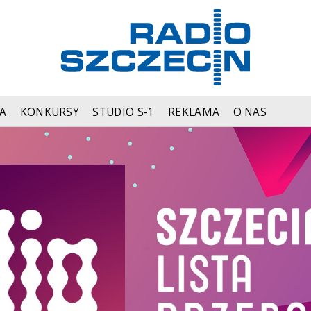
A
KONKURSY
STUDIO S-1
REKLAMA
O NAS