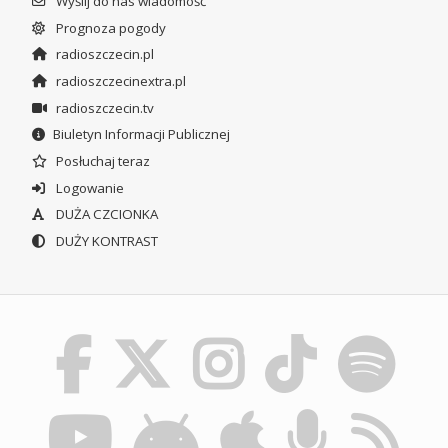
Wyślij do nas wiadomość
Prognoza pogody
radioszczecin.pl
radioszczecinextra.pl
radioszczecin.tv
Biuletyn Informacji Publicznej
Posłuchaj teraz
Logowanie
DUŻA CZCIONKA
DUŻY KONTRAST