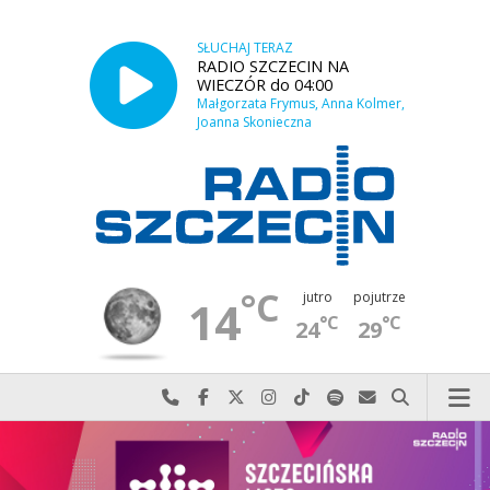
SŁUCHAJ TERAZ
RADIO SZCZECIN NA
WIECZÓR do 04:00
Małgorzata Frymus, Anna Kolmer,
Joanna Skonieczna
°C
jutro
pojutrze
14
°C
°C
24
29
Najlepiej po prostu do nas zadzwoń
Odwiedź nas na Facebook-u
Odwiedź nas na X
Odwiedź nas na Instagram-ie
Odwiedź nas na TikTok-u
Szukaj nas na Spotify
Wyślij do nas w
Szukaj