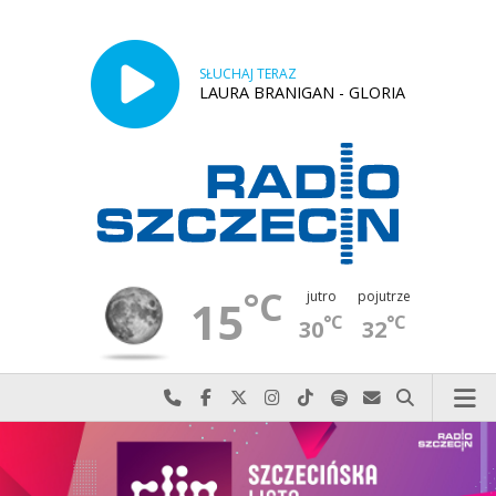
SŁUCHAJ TERAZ
LAURA BRANIGAN - GLORIA
°C
jutro
pojutrze
15
°C
°C
30
32
Najlepiej po prostu do nas zadzwoń
Odwiedź nas na Facebook-u
Odwiedź nas na X
Odwiedź nas na Instagram-ie
Odwiedź nas na TikTok-u
Szukaj nas na Spotify
Wyślij do nas w
Szukaj