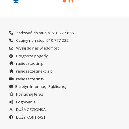
Zadzwoń do studia: 510 777 666
Czujny non stop: 510 777 222
Wyślij do nas wiadomość
Prognoza pogody
radioszczecin.pl
radioszczecinextra.pl
radioszczecin.tv
Biuletyn Informacji Publicznej
Posłuchaj teraz
Logowanie
DUŻA CZCIONKA
DUŻY KONTRAST