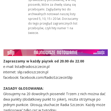
piosenki, które za chwilę staną się
przebojami. Zaglądamy też do
archiwalnych notowań naszej listy
sprzed 5, 10, 15 i 20 lat. Dorzucamy
do tego przegląd zagranicznych list
przebojów, czyli hity numer 1 na
świecie.
Zapraszamy w każdy piątek od 20.00 do 22.00
e-mail: lista@radioszczecin.pl
internet: slip.radioszczecin.pl
facebook: facebook.com/RadioSzczecinSlip
ZASADY GŁOSOWANIA:
Głosujemy na 20 dowolnych piosenek! Trzem z nich można dać
dwa punkty (dodatkowy punkt to joker), reszta otrzymuje po
jednym punkcie. Głosują słuchacze Radia Szczecin. Każdy może
zagłosować tylko raz w tygodniu.