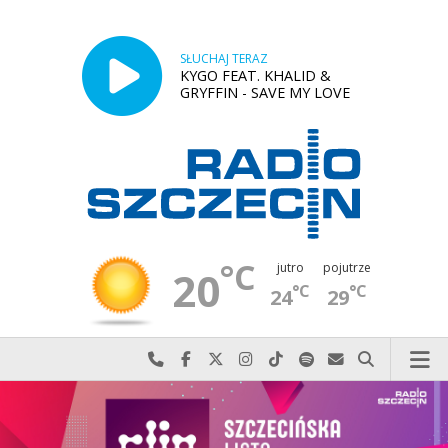
SŁUCHAJ TERAZ
KYGO FEAT. KHALID &
GRYFFIN - SAVE MY LOVE
°C
jutro
pojutrze
20
°C
°C
24
29
Najlepiej po prostu do nas zadzwoń
Odwiedź nas na Facebook-u
Odwiedź nas na X
Odwiedź nas na Instagram-ie
Odwiedź nas na TikTok-u
Szukaj nas na Spotify
Wyślij do nas w
Szukaj