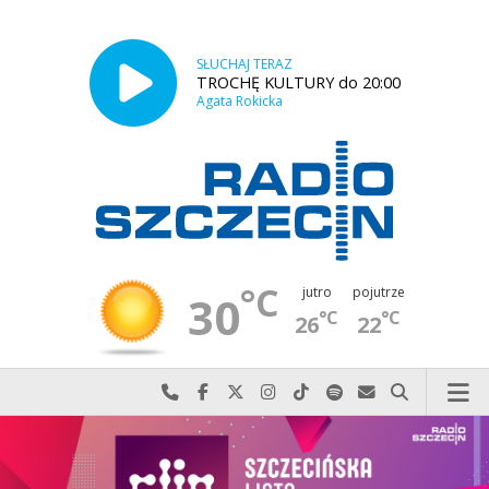
SŁUCHAJ TERAZ
TROCHĘ KULTURY do 20:00
Agata Rokicka
°C
jutro
pojutrze
30
°C
°C
26
22
Najlepiej po prostu do nas zadzwoń
Odwiedź nas na Facebook-u
Odwiedź nas na X
Odwiedź nas na Instagram-ie
Odwiedź nas na TikTok-u
Szukaj nas na Spotify
Wyślij do nas w
Szukaj