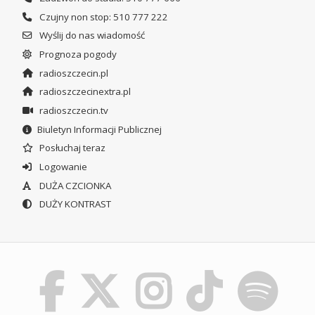
Czujny non stop: 510 777 222
Wyślij do nas wiadomość
Prognoza pogody
radioszczecin.pl
radioszczecinextra.pl
radioszczecin.tv
Biuletyn Informacji Publicznej
Posłuchaj teraz
Logowanie
DUŻA CZCIONKA
DUŻY KONTRAST