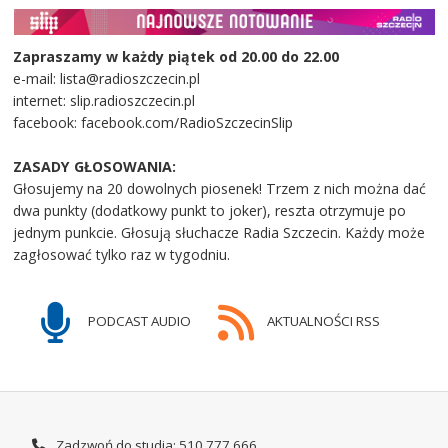
Zapraszamy w każdy piątek od 20.00 do 22.00
e-mail: lista@radioszczecin.pl
internet: slip.radioszczecin.pl
facebook: facebook.com/RadioSzczecinSlip
ZASADY GŁOSOWANIA:
Głosujemy na 20 dowolnych piosenek! Trzem z nich można dać
dwa punkty (dodatkowy punkt to joker), reszta otrzymuje po
jednym punkcie. Głosują słuchacze Radia Szczecin. Każdy może
zagłosować tylko raz w tygodniu.
PODCAST AUDIO
AKTUALNOŚCI RSS
Zadzwoń do studia: 510 777 666