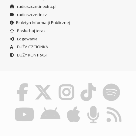
radioszczecinextra.pl
radioszczecin.tv
Biuletyn Informacji Publicznej
Posłuchaj teraz
Logowanie
DUŻA CZCIONKA
DUŻY KONTRAST