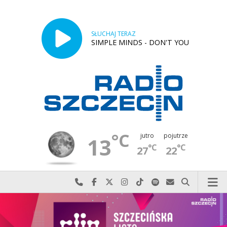
SŁUCHAJ TERAZ
SIMPLE MINDS - DON'T YOU
°C
jutro
pojutrze
13
°C
°C
27
22
Najlepiej po prostu do nas zadzwoń
Odwiedź nas na Facebook-u
Odwiedź nas na X
Odwiedź nas na Instagram-ie
Odwiedź nas na TikTok-u
Szukaj nas na Spotify
Wyślij do nas w
Szukaj