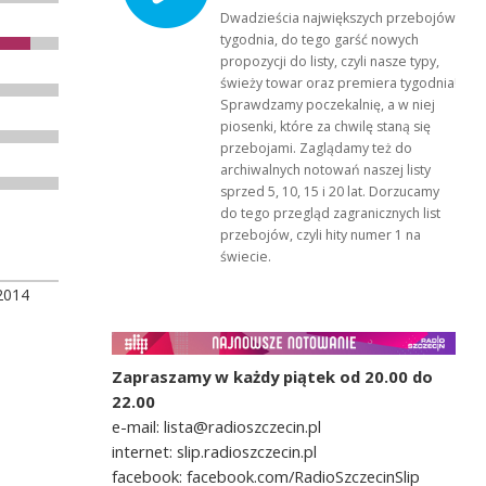
Dwadzieścia największych przebojów
tygodnia, do tego garść nowych
propozycji do listy, czyli nasze typy,
świeży towar oraz premiera tygodnia!
Sprawdzamy poczekalnię, a w niej
piosenki, które za chwilę staną się
przebojami. Zaglądamy też do
archiwalnych notowań naszej listy
sprzed 5, 10, 15 i 20 lat. Dorzucamy
do tego przegląd zagranicznych list
przebojów, czyli hity numer 1 na
świecie.
2014
Zapraszamy w każdy piątek od 20.00 do
22.00
e-mail: lista@radioszczecin.pl
internet: slip.radioszczecin.pl
facebook: facebook.com/RadioSzczecinSlip