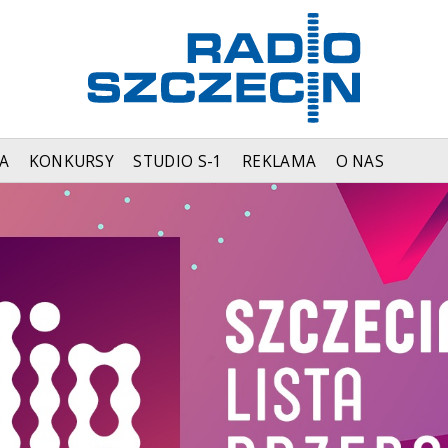
A
KONKURSY
STUDIO S-1
REKLAMA
O NAS